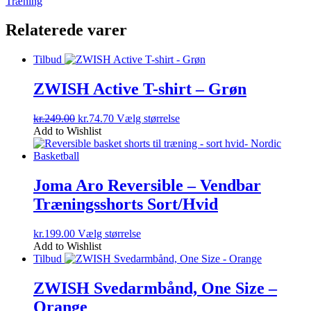
Træning
Relaterede varer
Tilbud
ZWISH Active T-shirt – Grøn
Den
Den
Dette
kr.
249.00
kr.
74.70
Vælg størrelse
oprindelige
aktuelle
vare
Add to Wishlist
pris
pris
har
var:
er:
flere
kr.249.00.
kr.74.70.
varianter.
Mulighederne
Joma Aro Reversible – Vendbar
kan
Træningsshorts Sort/Hvid
vælges
på
varesiden
Dette
kr.
199.00
Vælg størrelse
vare
Add to Wishlist
har
Tilbud
flere
varianter.
ZWISH Svedarmbånd, One Size –
Mulighederne
Orange
kan