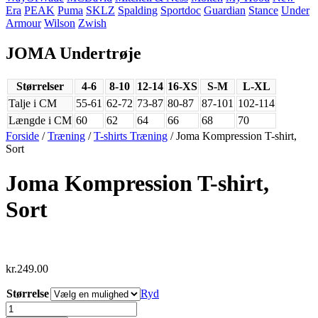
Era
PEAK
Puma
SKLZ
Spalding
Sportdoc
Guardian
Stance
Under
Armour
Wilson
Zwish
JOMA Undertrøje
Størrelser
4-6
8-10
12-14
16-XS
S-M
L-XL
Talje i CM
55-61
62-72
73-87
80-87
87-101
102-114
Længde i CM
60
62
64
66
68
70
Forside
/
Træning
/
T-shirts Træning
/ Joma Kompression T-shirt,
Sort
Joma Kompression T-shirt,
Sort
kr.
249.00
Størrelse
Ryd
Joma