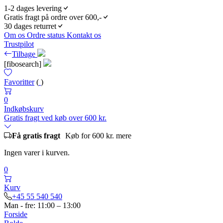
1-2 dages levering
Gratis fragt på ordre over 600,-
30 dages returret
Om os
Ordre status
Kontakt os
Trustpilot
Tilbage
[fibosearch]
Favoritter
(
)
0
Indkøbskurv
Gratis fragt ved køb over 600 kr.
Få gratis fragt
Køb for 600 kr. mere
Ingen varer i kurven.
0
Kurv
+45 55 540 540
Man - fre: 11:00 – 13:00
Forside