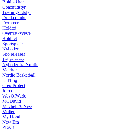
Boldpakker
Coachudstyr
Træningsudstyr
Drikkedunke
Dommer
Holdtøj
Overtræksveste
Boldnet
Sportspleje
Nyheder
Sko releases
Tøj releases
Nyheder fra Nordic
Mærker
Nordic Basketball
Li-Ning
Crep Protect
Joma
WayOfWade
MCDavid
Mitchell & Ness
Molten
My Hood
New Era
PEAK