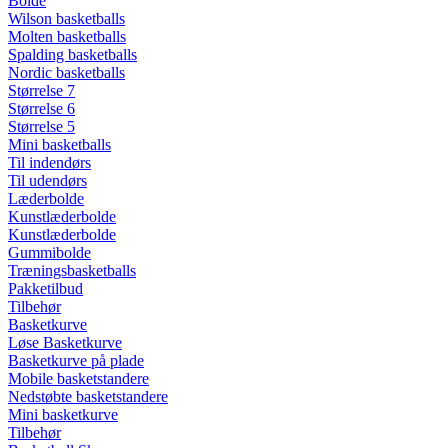
Bolde
Wilson basketballs
Molten basketballs
Spalding basketballs
Nordic basketballs
Størrelse 7
Størrelse 6
Størrelse 5
Mini basketballs
Til indendørs
Til udendørs
Læderbolde
Kunstlæderbolde
Kunstlæderbolde
Gummibolde
Træningsbasketballs
Pakketilbud
Tilbehør
Basketkurve
Løse Basketkurve
Basketkurve på plade
Mobile basketstandere
Nedstøbte basketstandere
Mini basketkurve
Tilbehør