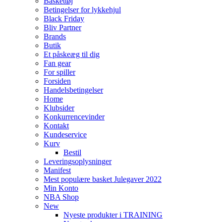
Baskettøj
Betingelser for lykkehjul
Black Friday
Bliv Partner
Brands
Butik
Et påskeæg til dig
Fan gear
For spiller
Forsiden
Handelsbetingelser
Home
Klubsider
Konkurrencevinder
Kontakt
Kundeservice
Kurv
Bestil
Leveringsoplysninger
Manifest
Mest populære basket Julegaver 2022
Min Konto
NBA Shop
New
Nyeste produkter i TRAINING