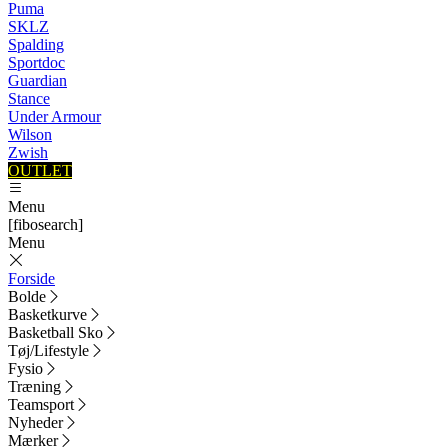
Puma
SKLZ
Spalding
Sportdoc
Guardian
Stance
Under Armour
Wilson
Zwish
OUTLET
Menu
[fibosearch]
Menu
Forside
Bolde
Basketkurve
Basketball Sko
Tøj/Lifestyle
Fysio
Træning
Teamsport
Nyheder
Mærker