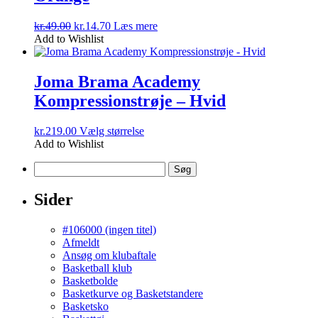
vælges
på
Den
Den
kr.
49.00
kr.
14.70
Læs mere
varesiden
oprindelige
aktuelle
Add to Wishlist
pris
pris
var:
er:
kr.49.00.
kr.14.70.
Joma Brama Academy
Kompressionstrøje – Hvid
Dette
kr.
219.00
Vælg størrelse
vare
Add to Wishlist
har
Søg
flere
efter:
varianter.
Mulighederne
Sider
kan
vælges
#106000 (ingen titel)
på
Afmeldt
varesiden
Ansøg om klubaftale
Basketball klub
Basketbolde
Basketkurve og Basketstandere
Basketsko