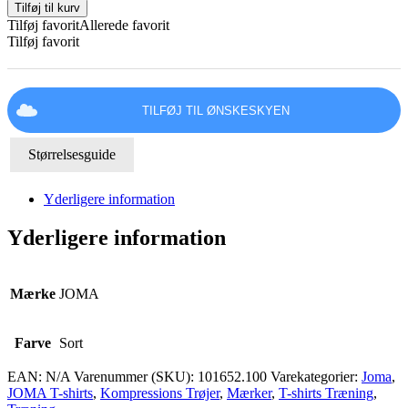
Kompression
Tilføj til kurv
T-
Tilføj favorit
Allerede favorit
shirt,
Tilføj favorit
Sort
antal
TILFØJ TIL ØNSKESKYEN
Størrelsesguide
Yderligere information
Yderligere information
Mærke
JOMA
Farve
Sort
EAN:
N/A
Varenummer (SKU):
101652.100
Varekategorier:
Joma
,
JOMA T-shirts
,
Kompressions Trøjer
,
Mærker
,
T-shirts Træning
,