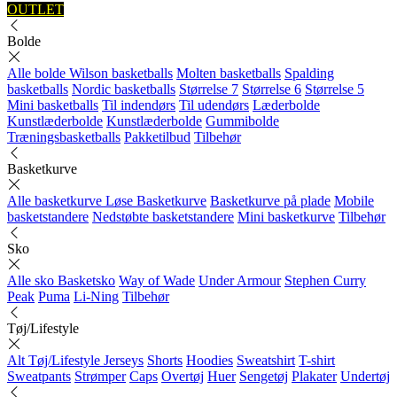
OUTLET
Bolde
Alle bolde
Wilson basketballs
Molten basketballs
Spalding
basketballs
Nordic basketballs
Størrelse 7
Størrelse 6
Størrelse 5
Mini basketballs
Til indendørs
Til udendørs
Læderbolde
Kunstlæderbolde
Kunstlæderbolde
Gummibolde
Træningsbasketballs
Pakketilbud
Tilbehør
Basketkurve
Alle basketkurve
Løse Basketkurve
Basketkurve på plade
Mobile
basketstandere
Nedstøbte basketstandere
Mini basketkurve
Tilbehør
Sko
Alle sko
Basketsko
Way of Wade
Under Armour
Stephen Curry
Peak
Puma
Li-Ning
Tilbehør
Tøj/Lifestyle
Alt Tøj/Lifestyle
Jerseys
Shorts
Hoodies
Sweatshirt
T-shirt
Sweatpants
Strømper
Caps
Overtøj
Huer
Sengetøj
Plakater
Undertøj