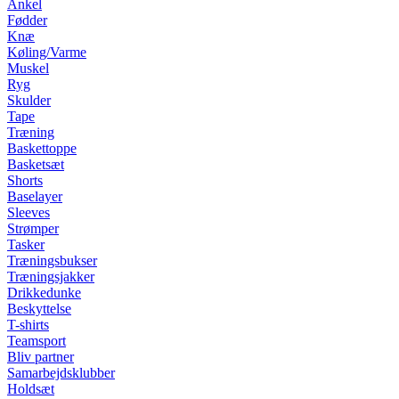
Ankel
Fødder
Knæ
Køling/Varme
Muskel
Ryg
Skulder
Tape
Træning
Baskettoppe
Basketsæt
Shorts
Baselayer
Sleeves
Strømper
Tasker
Træningsbukser
Træningsjakker
Drikkedunke
Beskyttelse
T-shirts
Teamsport
Bliv partner
Samarbejdsklubber
Holdsæt