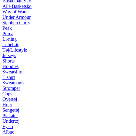
Basketball Sko
Alle Basketsko
Way of Wade
Under Armour
Stephen Curry
Peak
Puma
Li-ning
Tilbehør
Tøj/Lifestyle
Jerseys
Shorts
Hoodies
Sweatshirt
T-shirt
Sweatpants
Strømper
Caps
Overtøj
Huer
Sengetøj
Plakater
Undertøj
Fysio
Albue