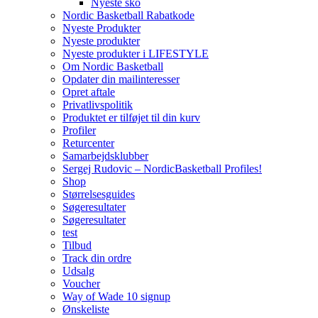
Nyeste sko
Nordic Basketball Rabatkode
Nyeste Produkter
Nyeste produkter
Nyeste produkter i LIFESTYLE
Om Nordic Basketball
Opdater din mailinteresser
Opret aftale
Privatlivspolitik
Produktet er tilføjet til din kurv
Profiler
Returcenter
Samarbejdsklubber
Sergej Rudovic – NordicBasketball Profiles!
Shop
Størrelsesguides
Søgeresultater
Søgeresultater
test
Tilbud
Track din ordre
Udsalg
Voucher
Way of Wade 10 signup
Ønskeliste