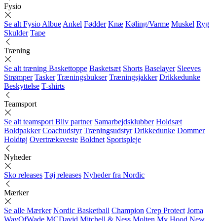
Fysio
Se alt Fysio
Albue
Ankel
Fødder
Knæ
Køling/Varme
Muskel
Ryg
Skulder
Tape
Træning
Se alt træning
Baskettoppe
Basketsæt
Shorts
Baselayer
Sleeves
Strømper
Tasker
Træningsbukser
Træningsjakker
Drikkedunke
Beskyttelse
T-shirts
Teamsport
Se alt teamsport
Bliv partner
Samarbejdsklubber
Holdsæt
Boldpakker
Coachudstyr
Træningsudstyr
Drikkedunke
Dommer
Holdtøj
Overtræksveste
Boldnet
Sportspleje
Nyheder
Sko releases
Tøj releases
Nyheder fra Nordic
Mærker
Se alle Mærker
Nordic Basketball
Champion
Crep Protect
Joma
WayOfWade
MCDavid
Mitchell & Ness
Molten
My Hood
New