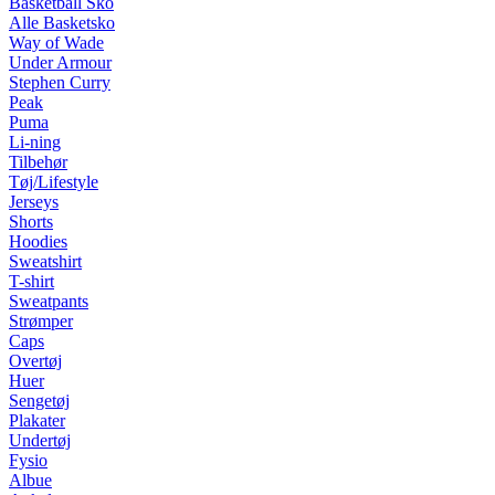
Basketball Sko
Alle Basketsko
Way of Wade
Under Armour
Stephen Curry
Peak
Puma
Li-ning
Tilbehør
Tøj/Lifestyle
Jerseys
Shorts
Hoodies
Sweatshirt
T-shirt
Sweatpants
Strømper
Caps
Overtøj
Huer
Sengetøj
Plakater
Undertøj
Fysio
Albue