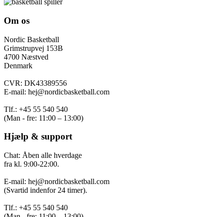
Om os
Nordic Basketball
Grimstrupvej 153B
4700 Næstved
Denmark
CVR: DK43389556
E-mail: hej@nordicbasketball.com
Tlf.: +45 55 540 540
(Man - fre: 11:00 – 13:00)
Hjælp & support
Chat: Åben alle hverdage
fra kl. 9:00-22:00.
E-mail: hej@nordicbasketball.com
(Svartid indenfor 24 timer).
Tlf.: +45 55 540 540
(Man - fre: 11:00 – 13:00)