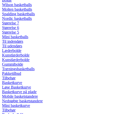
Bolde
Wilson basketballs
Molten basketballs
Spalding basketballs
Nordic basketballs
Størrelse 7
Størrelse 6
Størrelse 5
Mini basketballs
Til indendørs
Til udendørs
Læderbolde
Kunstlæderbolde
Kunstlæderbolde
Gummibolde
Træningsbasketballs
Pakketilbud
Tilbehør
Basketkurve
Løse Basketkurve
Basketkurve på plade
Mobile basketstandere
Nedstøbte basketstandere
Mini basketkurve
Tilbehør