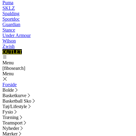
Puma
SKLZ
Spalding
Sportdoc
Guardian
Stance
Under Armour
Wilson
Zwish
OUTLET
Menu
[fibosearch]
Menu
Forside
Bolde
Basketkurve
Basketball Sko
Tøj/Lifestyle
Fysio
Træning
Teamsport
Nyheder
Mærker