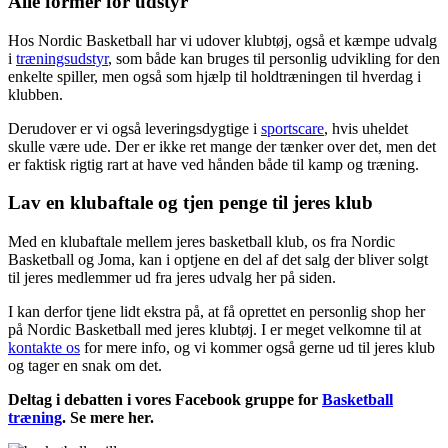
Alle former for udstyr
Hos Nordic Basketball har vi udover klubtøj, også et kæmpe udvalg
i
træningsudstyr
, som både kan bruges til personlig udvikling for den
enkelte spiller, men også som hjælp til holdtræningen til hverdag i
klubben.
Derudover er vi også leveringsdygtige i
sportscare
, hvis uheldet
skulle være ude. Der er ikke ret mange der tænker over det, men det
er faktisk rigtig rart at have ved hånden både til kamp og træning.
Lav en klubaftale og tjen penge til jeres klub
Med en klubaftale mellem jeres basketball klub, os fra Nordic
Basketball og Joma, kan i optjene en del af det salg der bliver solgt
til jeres medlemmer ud fra jeres udvalg her på siden.
I kan derfor tjene lidt ekstra på, at få oprettet en personlig shop her
på Nordic Basketball med jeres klubtøj. I er meget velkomne til at
kontakte os
for mere info, og vi kommer også gerne ud til jeres klub
og tager en snak om det.
Deltag i debatten i vores Facebook gruppe for
Basketball
træning
. Se mere her.