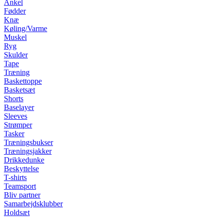
Ankel
Fødder
Knæ
Køling/Varme
Muskel
Ryg
Skulder
Tape
Træning
Baskettoppe
Basketsæt
Shorts
Baselayer
Sleeves
Strømper
Tasker
Træningsbukser
Træningsjakker
Drikkedunke
Beskyttelse
T-shirts
Teamsport
Bliv partner
Samarbejdsklubber
Holdsæt