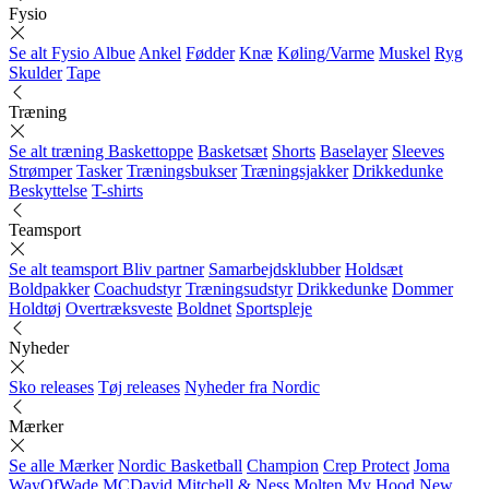
Fysio
Se alt Fysio
Albue
Ankel
Fødder
Knæ
Køling/Varme
Muskel
Ryg
Skulder
Tape
Træning
Se alt træning
Baskettoppe
Basketsæt
Shorts
Baselayer
Sleeves
Strømper
Tasker
Træningsbukser
Træningsjakker
Drikkedunke
Beskyttelse
T-shirts
Teamsport
Se alt teamsport
Bliv partner
Samarbejdsklubber
Holdsæt
Boldpakker
Coachudstyr
Træningsudstyr
Drikkedunke
Dommer
Holdtøj
Overtræksveste
Boldnet
Sportspleje
Nyheder
Sko releases
Tøj releases
Nyheder fra Nordic
Mærker
Se alle Mærker
Nordic Basketball
Champion
Crep Protect
Joma
WayOfWade
MCDavid
Mitchell & Ness
Molten
My Hood
New