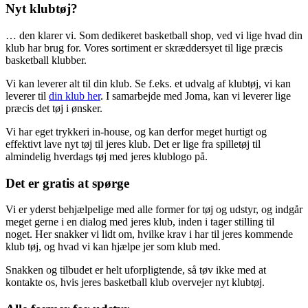
Nyt klubtøj?
… den klarer vi. Som dedikeret basketball shop, ved vi lige hvad din
klub har brug for. Vores sortiment er skræddersyet til lige præcis
basketball klubber.
Vi kan leverer alt til din klub. Se f.eks. et udvalg af klubtøj, vi kan
leverer til
din klub her
. I samarbejde med Joma, kan vi leverer lige
præcis det tøj i ønsker.
Vi har eget trykkeri in-house, og kan derfor meget hurtigt og
effektivt lave nyt tøj til jeres klub. Det er lige fra spilletøj til
almindelig hverdags tøj med jeres klublogo på.
Det er gratis at spørge
Vi er yderst behjælpelige med alle former for tøj og udstyr, og indgår
meget gerne i en dialog med jeres klub, inden i tager stilling til
noget. Her snakker vi lidt om, hvilke krav i har til jeres kommende
klub tøj, og hvad vi kan hjælpe jer som klub med.
Snakken og tilbudet er helt uforpligtende, så tøv ikke med at
kontakte os, hvis jeres basketball klub overvejer nyt klubtøj.