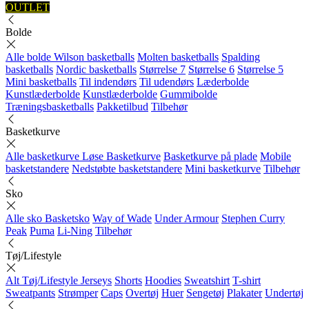
OUTLET
Bolde
Alle bolde
Wilson basketballs
Molten basketballs
Spalding
basketballs
Nordic basketballs
Størrelse 7
Størrelse 6
Størrelse 5
Mini basketballs
Til indendørs
Til udendørs
Læderbolde
Kunstlæderbolde
Kunstlæderbolde
Gummibolde
Træningsbasketballs
Pakketilbud
Tilbehør
Basketkurve
Alle basketkurve
Løse Basketkurve
Basketkurve på plade
Mobile
basketstandere
Nedstøbte basketstandere
Mini basketkurve
Tilbehør
Sko
Alle sko
Basketsko
Way of Wade
Under Armour
Stephen Curry
Peak
Puma
Li-Ning
Tilbehør
Tøj/Lifestyle
Alt Tøj/Lifestyle
Jerseys
Shorts
Hoodies
Sweatshirt
T-shirt
Sweatpants
Strømper
Caps
Overtøj
Huer
Sengetøj
Plakater
Undertøj