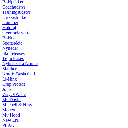
Boldpakker
Coachudstyr
Træningsudstyr
Drikkedunke
Dommer
Holdtøj
Overtræksveste
Boldnet
Sportspleje
Nyheder
Sko releases
Tøj releases
Nyheder fra Nordic
Mærker
Nordic Basketball
Li-Ning
Crep Protect
Joma
WayOfWade
MCDavid
Mitchell & Ness
Molten
My Hood
New Era
PEAK