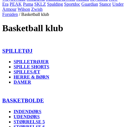
Era
PEAK
Puma
SKLZ
Spalding
Sportdoc
Guardian
Stance
Under
Armour
Wilson
Zwish
Forsiden
/ Basketball klub
Basketball klub
SPILLETØJ
SPILLETRØJER
SPILLE SHORTS
SPILLESÆT
HERRE & BØRN
DAMER
BASKETBOLDE
INDENDØRS
UDENDØRS
STØRRELSE 5
STØRRELSE 6