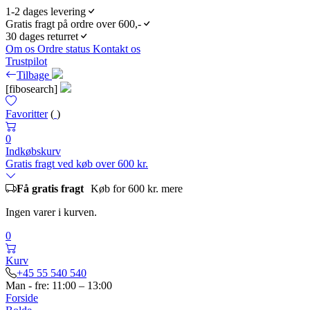
1-2 dages levering
Gratis fragt på ordre over 600,-
30 dages returret
Om os
Ordre status
Kontakt os
Trustpilot
Tilbage
[fibosearch]
Favoritter
(
)
0
Indkøbskurv
Gratis fragt ved køb over 600 kr.
Få gratis fragt
Køb for 600 kr. mere
Ingen varer i kurven.
0
Kurv
+45 55 540 540
Man - fre: 11:00 – 13:00
Forside