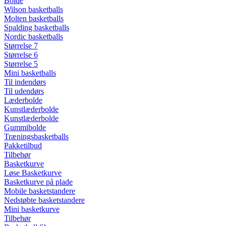
Bolde
Wilson basketballs
Molten basketballs
Spalding basketballs
Nordic basketballs
Størrelse 7
Størrelse 6
Størrelse 5
Mini basketballs
Til indendørs
Til udendørs
Læderbolde
Kunstlæderbolde
Kunstlæderbolde
Gummibolde
Træningsbasketballs
Pakketilbud
Tilbehør
Basketkurve
Løse Basketkurve
Basketkurve på plade
Mobile basketstandere
Nedstøbte basketstandere
Mini basketkurve
Tilbehør