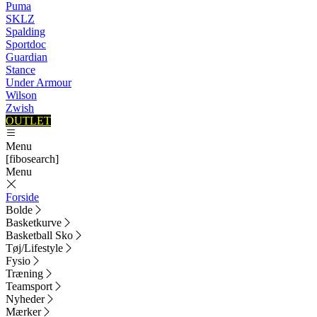
Puma
SKLZ
Spalding
Sportdoc
Guardian
Stance
Under Armour
Wilson
Zwish
OUTLET
Menu
[fibosearch]
Menu
Forside
Bolde
Basketkurve
Basketball Sko
Tøj/Lifestyle
Fysio
Træning
Teamsport
Nyheder
Mærker