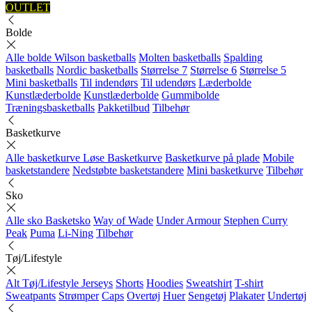
OUTLET
Bolde
Alle bolde
Wilson basketballs
Molten basketballs
Spalding
basketballs
Nordic basketballs
Størrelse 7
Størrelse 6
Størrelse 5
Mini basketballs
Til indendørs
Til udendørs
Læderbolde
Kunstlæderbolde
Kunstlæderbolde
Gummibolde
Træningsbasketballs
Pakketilbud
Tilbehør
Basketkurve
Alle basketkurve
Løse Basketkurve
Basketkurve på plade
Mobile
basketstandere
Nedstøbte basketstandere
Mini basketkurve
Tilbehør
Sko
Alle sko
Basketsko
Way of Wade
Under Armour
Stephen Curry
Peak
Puma
Li-Ning
Tilbehør
Tøj/Lifestyle
Alt Tøj/Lifestyle
Jerseys
Shorts
Hoodies
Sweatshirt
T-shirt
Sweatpants
Strømper
Caps
Overtøj
Huer
Sengetøj
Plakater
Undertøj