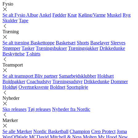
Fysio
Se alt Fysio
Albue
Ankel
Fødder
Knæ
Køling/Varme
Muskel
Ryg
Skulder
Tape
Træning
Se alt træning
Baskettoppe
Basketsæt
Shorts
Baselayer
Sleeves
Strømper
Tasker
Træningsbukser
Træningsjakker
Drikkedunke
Beskyttelse
T-shirts
Teamsport
Se alt teamsport
Bliv partner
Samarbejdsklubber
Holdsæt
Boldpakker
Coachudstyr
Træningsudstyr
Drikkedunke
Dommer
Holdtøj
Overtræksveste
Boldnet
Sportspleje
Nyheder
Sko releases
Tøj releases
Nyheder fra Nordic
Mærker
Se alle Mærker
Nordic Basketball
Champion
Crep Protect
Joma
WayOfWade
MCDavid
Mitchell & Ness
Molten
My Hood
New