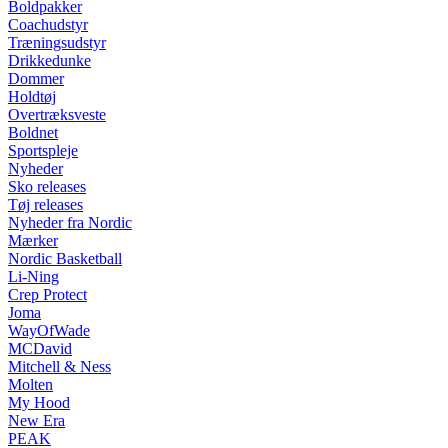
Boldpakker
Coachudstyr
Træningsudstyr
Drikkedunke
Dommer
Holdtøj
Overtræksveste
Boldnet
Sportspleje
Nyheder
Sko releases
Tøj releases
Nyheder fra Nordic
Mærker
Nordic Basketball
Li-Ning
Crep Protect
Joma
WayOfWade
MCDavid
Mitchell & Ness
Molten
My Hood
New Era
PEAK