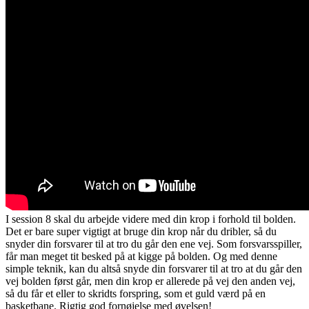
I session 8 skal du arbejde videre med din krop i forhold til bolden.
Det er bare super vigtigt at bruge din krop når du dribler, så du
snyder din forsvarer til at tro du går den ene vej. Som forsvarsspiller,
får man meget tit besked på at kigge på bolden. Og med denne
simple teknik, kan du altså snyde din forsvarer til at tro at du går den
vej bolden først går, men din krop er allerede på vej den anden vej,
så du får et eller to skridts forspring, som et guld værd på en
basketbane. Rigtig god fornøjelse med øvelsen!