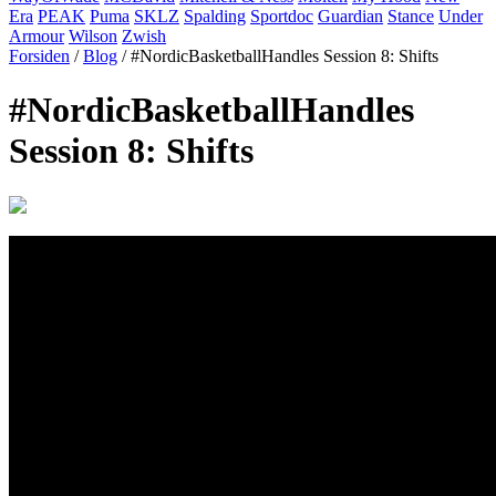
Era
PEAK
Puma
SKLZ
Spalding
Sportdoc
Guardian
Stance
Under
Armour
Wilson
Zwish
Forsiden
/
Blog
/ #NordicBasketballHandles Session 8: Shifts
#NordicBasketballHandles
Session 8: Shifts