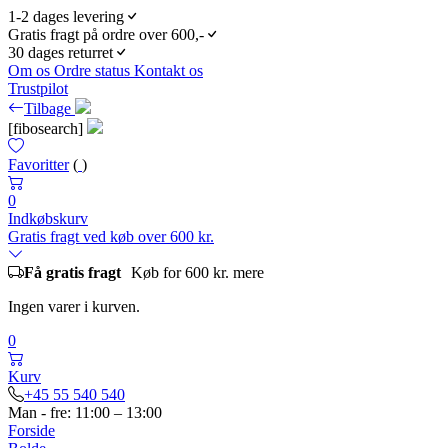
1-2 dages levering
Gratis fragt på ordre over 600,-
30 dages returret
Om os
Ordre status
Kontakt os
Trustpilot
Tilbage
[fibosearch]
Favoritter
(
)
0
Indkøbskurv
Gratis fragt ved køb over 600 kr.
Få gratis fragt
Køb for 600 kr. mere
Ingen varer i kurven.
0
Kurv
+45 55 540 540
Man - fre: 11:00 – 13:00
Forside