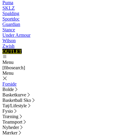
Puma
SKLZ
Spalding
Sportdoc
Guardian
Stance
Under Armour
Wilson
Zwish
OUTLET
Menu
[fibosearch]
Menu
Forside
Bolde
Basketkurve
Basketball Sko
Tøj/Lifestyle
Fysio
Træning
Teamsport
Nyheder
Mærker