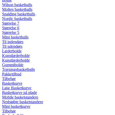
Bolde
Wilson basketballs
Molten basketballs
Spalding basketballs
Nordic basketballs
Størrelse 7
Størrelse 6
Størrelse 5
Mini basketballs
Til indendørs
Til udendørs
Læderbolde
Kunstlæderbolde
Kunstlæderbolde
Gummibolde
Træningsbasketballs
Pakketilbud
Tilbehør
Basketkurve
Løse Basketkurve
Basketkurve på plade
Mobile basketstandere
Nedstøbte basketstandere
Mini basketkurve
Tilbehør