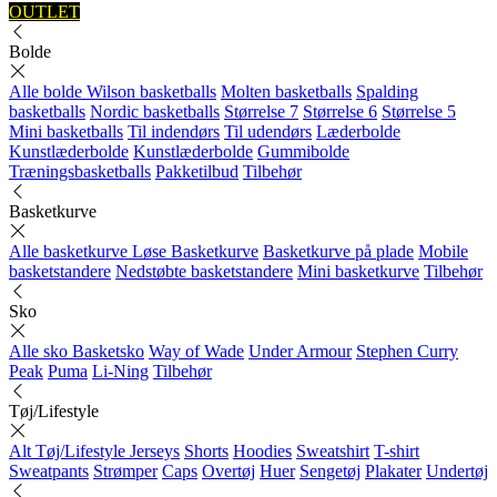
OUTLET
Bolde
Alle bolde
Wilson basketballs
Molten basketballs
Spalding
basketballs
Nordic basketballs
Størrelse 7
Størrelse 6
Størrelse 5
Mini basketballs
Til indendørs
Til udendørs
Læderbolde
Kunstlæderbolde
Kunstlæderbolde
Gummibolde
Træningsbasketballs
Pakketilbud
Tilbehør
Basketkurve
Alle basketkurve
Løse Basketkurve
Basketkurve på plade
Mobile
basketstandere
Nedstøbte basketstandere
Mini basketkurve
Tilbehør
Sko
Alle sko
Basketsko
Way of Wade
Under Armour
Stephen Curry
Peak
Puma
Li-Ning
Tilbehør
Tøj/Lifestyle
Alt Tøj/Lifestyle
Jerseys
Shorts
Hoodies
Sweatshirt
T-shirt
Sweatpants
Strømper
Caps
Overtøj
Huer
Sengetøj
Plakater
Undertøj