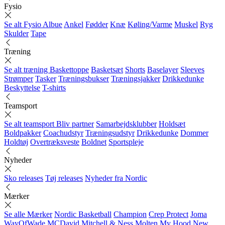
Fysio
Se alt Fysio
Albue
Ankel
Fødder
Knæ
Køling/Varme
Muskel
Ryg
Skulder
Tape
Træning
Se alt træning
Baskettoppe
Basketsæt
Shorts
Baselayer
Sleeves
Strømper
Tasker
Træningsbukser
Træningsjakker
Drikkedunke
Beskyttelse
T-shirts
Teamsport
Se alt teamsport
Bliv partner
Samarbejdsklubber
Holdsæt
Boldpakker
Coachudstyr
Træningsudstyr
Drikkedunke
Dommer
Holdtøj
Overtræksveste
Boldnet
Sportspleje
Nyheder
Sko releases
Tøj releases
Nyheder fra Nordic
Mærker
Se alle Mærker
Nordic Basketball
Champion
Crep Protect
Joma
WayOfWade
MCDavid
Mitchell & Ness
Molten
My Hood
New