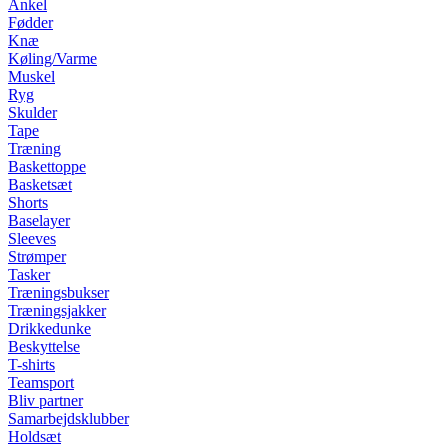
Ankel
Fødder
Knæ
Køling/Varme
Muskel
Ryg
Skulder
Tape
Træning
Baskettoppe
Basketsæt
Shorts
Baselayer
Sleeves
Strømper
Tasker
Træningsbukser
Træningsjakker
Drikkedunke
Beskyttelse
T-shirts
Teamsport
Bliv partner
Samarbejdsklubber
Holdsæt