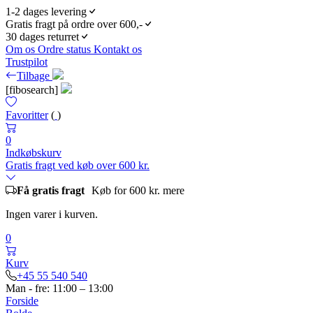
1-2 dages levering
Gratis fragt på ordre over 600,-
30 dages returret
Om os
Ordre status
Kontakt os
Trustpilot
Tilbage
[fibosearch]
Favoritter
(
)
0
Indkøbskurv
Gratis fragt ved køb over 600 kr.
Få gratis fragt
Køb for 600 kr. mere
Ingen varer i kurven.
0
Kurv
+45 55 540 540
Man - fre: 11:00 – 13:00
Forside