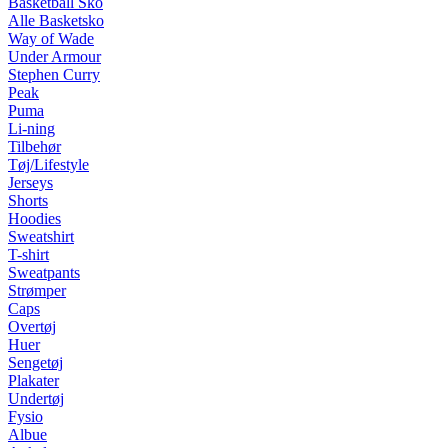
Basketball Sko
Alle Basketsko
Way of Wade
Under Armour
Stephen Curry
Peak
Puma
Li-ning
Tilbehør
Tøj/Lifestyle
Jerseys
Shorts
Hoodies
Sweatshirt
T-shirt
Sweatpants
Strømper
Caps
Overtøj
Huer
Sengetøj
Plakater
Undertøj
Fysio
Albue