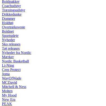
Boldpakker
Coachudstyr
Træningsudstyr
Drikkedunke
Dommer
Holdtøj
Overtræksveste
Boldnet
Sportspleje
Nyheder
Sko releases
Tøj releases
Nyheder fra Nordic
Mærker
Nordic Basketball
Li-Ning
Crep Protect
Joma
WayOfWade
MCDavid
Mitchell & Ness
Molten
My Hood
New Era
PEAK