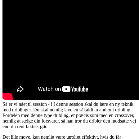
Så er vi nået til session 4! I denne session skal du lære en ny teknik
med driblinger. Du skal nemlig lave en såkaldt in and out dribling.
Fordelen med denne type dribling, er præcis som med en crossover,
nemlig at sælge din forsvarer, så han tror du dribler den modsatte vej
end du rent faktisk gør.
Det lille move, kan nemlig være utroligt effektivt, hvis du får