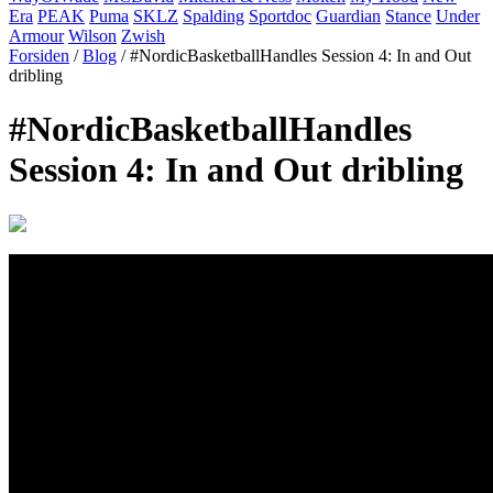
Era
PEAK
Puma
SKLZ
Spalding
Sportdoc
Guardian
Stance
Under
Armour
Wilson
Zwish
Forsiden
/
Blog
/ #NordicBasketballHandles Session 4: In and Out
dribling
#NordicBasketballHandles
Session 4: In and Out dribling