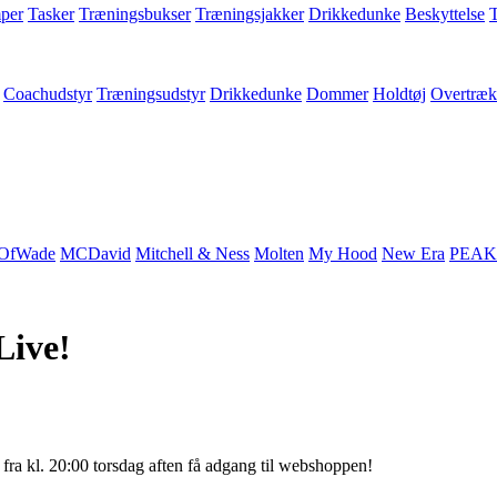
per
Tasker
Træningsbukser
Træningsjakker
Drikkedunke
Beskyttelse
T
Coachudstyr
Træningsudstyr
Drikkedunke
Dommer
Holdtøj
Overtræk
OfWade
MCDavid
Mitchell & Ness
Molten
My Hood
New Era
PEAK
Live!
 fra kl. 20:00 torsdag aften få adgang til webshoppen!