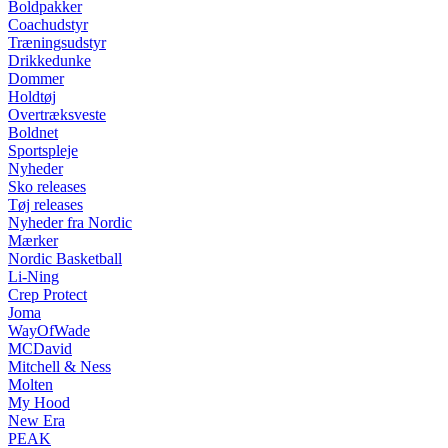
Boldpakker
Coachudstyr
Træningsudstyr
Drikkedunke
Dommer
Holdtøj
Overtræksveste
Boldnet
Sportspleje
Nyheder
Sko releases
Tøj releases
Nyheder fra Nordic
Mærker
Nordic Basketball
Li-Ning
Crep Protect
Joma
WayOfWade
MCDavid
Mitchell & Ness
Molten
My Hood
New Era
PEAK