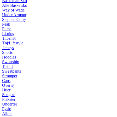
Basketball Sko
Alle Basketsko
Way of Wade
Under Armour
Stephen Curry
Peak
Puma
Li-ning
Tilbehør
Tøj/Lifestyle
Jerseys
Shorts
Hoodies
Sweatshirt
T-shirt
Sweatpants
Strømper
Caps
Overtøj
Huer
Sengetøj
Plakater
Undertøj
Fysio
Albue