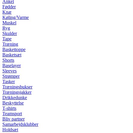
Ankel
Fødder
Knæ
Køling/Varme
Muskel
Ryg
Skulder
Tape
Træning
Baskettoppe
Basketsæt
Shorts
Baselayer
Sleeves
Strømper
Tasker
Træningsbukser
Træningsjakker
Drikkedunke
Beskyttelse
T-shirts
Teamsport
Bliv partner
Samarbejdsklubber
Holdsæt