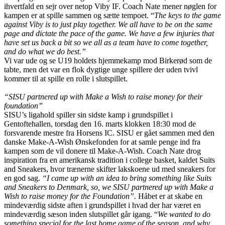
ihvertfald en sejr over netop Viby IF. Coach Nate mener nøglen for
kampen er at spille sammen og sætte tempoet. “
The keys to the game
against Viby is to just play together. We all have to be on the same
page and dictate the pace of the game. We have a few injuries that
have set us back a bit so we all as a team have to come together,
and do what we do best.”
Vi var ude og se U19 holdets hjemmekamp mod Birkerød som de
tabte, men det var en flok dygtige unge spillere der uden tvivl
kommer til at spille en rolle i slutspillet.
“SISU partnered up with Make a Wish to raise money for their
foundation”
SISU’s ligahold spiller sin sidste kamp i grundspillet i
Gentoftehallen, torsdag den 16. marts klokken 18:30 mod de
forsvarende mestre fra Horsens IC. SISU er gået sammen med den
danske Make-A-Wish Ønskefonden for at samle penge ind fra
kampen som de vil donere til Make-A-Wish. Coach Nate drog
inspiration fra en amerikansk tradition i college basket, kaldet Suits
and Sneakers, hvor trænerne skifter lakskoene ud med sneakers for
en god sag.
“I came up with an idea to bring something like Suits
and Sneakers to Denmark, so, we SISU partnered up with Make a
Wish to raise money for the Foundation”.
Håbet er at skabe en
mindeværdig sidste aften i grundspillet i hvad der har været en
mindeværdig sæson inden slutspillet går igang. “
We wanted to do
something special for the last home game of the season, and why