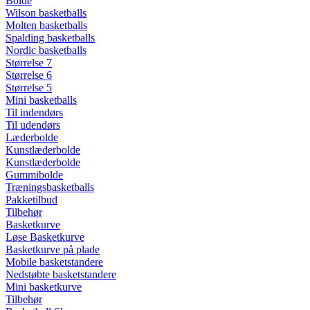
Bolde
Wilson basketballs
Molten basketballs
Spalding basketballs
Nordic basketballs
Størrelse 7
Størrelse 6
Størrelse 5
Mini basketballs
Til indendørs
Til udendørs
Læderbolde
Kunstlæderbolde
Kunstlæderbolde
Gummibolde
Træningsbasketballs
Pakketilbud
Tilbehør
Basketkurve
Løse Basketkurve
Basketkurve på plade
Mobile basketstandere
Nedstøbte basketstandere
Mini basketkurve
Tilbehør