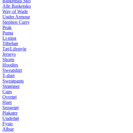
Basketball Sko
Alle Basketsko
Way of Wade
Under Armour
Stephen Curry
Peak
Puma
Li-ning
Tilbehør
Tøj/Lifestyle
Jerseys
Shorts
Hoodies
Sweatshirt
T-shirt
Sweatpants
Strømper
Caps
Overtøj
Huer
Sengetøj
Plakater
Undertøj
Fysio
Albue