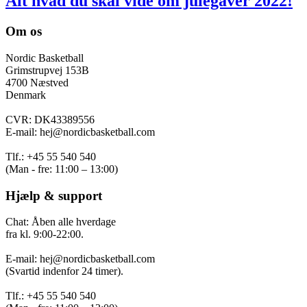
Alt hvad du skal vide om julegaver 2022!
Om os
Nordic Basketball
Grimstrupvej 153B
4700 Næstved
Denmark
CVR: DK43389556
E-mail: hej@nordicbasketball.com
Tlf.: +45 55 540 540
(Man - fre: 11:00 – 13:00)
Hjælp & support
Chat: Åben alle hverdage
fra kl. 9:00-22:00.
E-mail: hej@nordicbasketball.com
(Svartid indenfor 24 timer).
Tlf.: +45 55 540 540