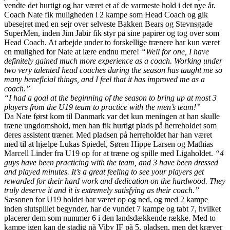
vendte det hurtigt og har været et af de varmeste hold i det nye år.
Coach Nate fik muligheden i 2 kampe som Head Coach og gik
ubesejret med en sejr over selveste Bakken Bears og Stevnsgade
SuperMen, inden Jim Jabir fik styr på sine papirer og tog over som
Head Coach. At arbejde under to forskellige trænere har kun været
en mulighed for Nate at lære endnu mere!
“Well for one, I have
definitely gained much more experience as a coach. Working under
two very talented head coaches during the season has taught me so
many beneficial things, and I feel that it has improved me as a
coach.”
“I had a goal at the beginning of the season to bring up at most 3
players from the U19 team to practice with the men’s team!”
Da Nate først kom til Danmark var det kun meningen at han skulle
træne ungdomshold, men han fik hurtigt plads på herreholdet som
deres assistent træner. Med pladsen på herreholdet har han været
med til at hjælpe Lukas Spiedel, Søren Hippe Larsen og Mathias
Marcell Linder fra U19 op for at træne og spille med Ligaholdet.
“4
guys have been practicing with the team, and 3 have been dressed
and played minutes. It’s a great feeling to see your players get
rewarded for their hard work and dedication on the hardwood. They
truly deserve it and it is extremely satisfying as their coach.”
Sæsonen for U19 holdet har været op og ned, og med 2 kampe
inden slutspillet begynder, har de vundet 7 kampe og tabt 7, hvilket
placerer dem som nummer 6 i den landsdækkende række. Med to
kampe igen kan de stadig nå Viby IF på 5. pladsen, men det kræver