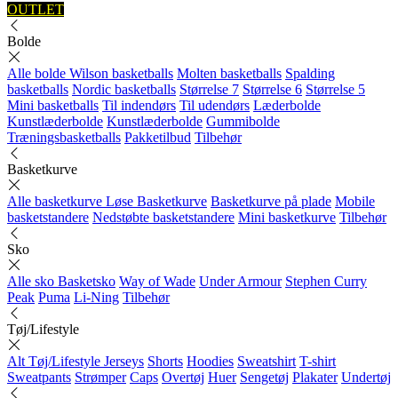
OUTLET
Bolde
Alle bolde
Wilson basketballs
Molten basketballs
Spalding
basketballs
Nordic basketballs
Størrelse 7
Størrelse 6
Størrelse 5
Mini basketballs
Til indendørs
Til udendørs
Læderbolde
Kunstlæderbolde
Kunstlæderbolde
Gummibolde
Træningsbasketballs
Pakketilbud
Tilbehør
Basketkurve
Alle basketkurve
Løse Basketkurve
Basketkurve på plade
Mobile
basketstandere
Nedstøbte basketstandere
Mini basketkurve
Tilbehør
Sko
Alle sko
Basketsko
Way of Wade
Under Armour
Stephen Curry
Peak
Puma
Li-Ning
Tilbehør
Tøj/Lifestyle
Alt Tøj/Lifestyle
Jerseys
Shorts
Hoodies
Sweatshirt
T-shirt
Sweatpants
Strømper
Caps
Overtøj
Huer
Sengetøj
Plakater
Undertøj