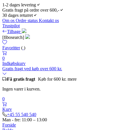
1-2 dages levering
Gratis fragt på ordre over 600,-
30 dages returret
Om os
Ordre status
Kontakt os
Trustpilot
Tilbage
[fibosearch]
Favoritter
(
)
0
Indkøbskurv
Gratis fragt ved køb over 600 kr.
Få gratis fragt
Køb for 600 kr. mere
Ingen varer i kurven.
0
Kurv
+45 55 540 540
Man - fre: 11:00 – 13:00
Forside