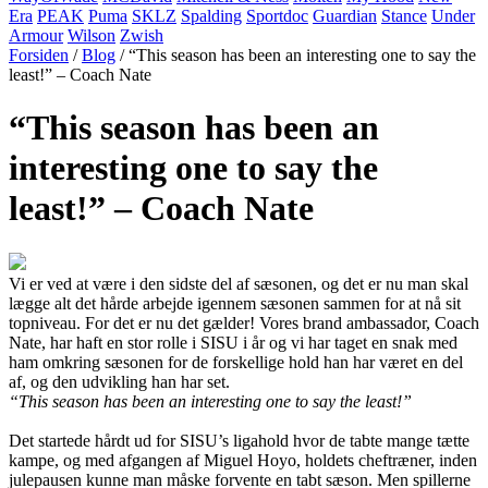
Era
PEAK
Puma
SKLZ
Spalding
Sportdoc
Guardian
Stance
Under
Armour
Wilson
Zwish
Forsiden
/
Blog
/ “This season has been an interesting one to say the
least!” – Coach Nate
“This season has been an
interesting one to say the
least!” – Coach Nate
Vi er ved at være i den sidste del af sæsonen, og det er nu man skal
lægge alt det hårde arbejde igennem sæsonen sammen for at nå sit
topniveau. For det er nu det gælder! Vores brand ambassador, Coach
Nate, har haft en stor rolle i SISU i år og vi har taget en snak med
ham omkring sæsonen for de forskellige hold han har været en del
af, og den udvikling han har set.
“This season has been an interesting one to say the least!”
Det startede hårdt ud for SISU’s ligahold hvor de tabte mange tætte
kampe, og med afgangen af Miguel Hoyo, holdets cheftræner, inden
julepausen kunne man måske forvente en tabt sæson. Men spillerne