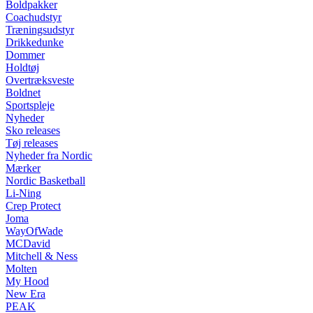
Boldpakker
Coachudstyr
Træningsudstyr
Drikkedunke
Dommer
Holdtøj
Overtræksveste
Boldnet
Sportspleje
Nyheder
Sko releases
Tøj releases
Nyheder fra Nordic
Mærker
Nordic Basketball
Li-Ning
Crep Protect
Joma
WayOfWade
MCDavid
Mitchell & Ness
Molten
My Hood
New Era
PEAK