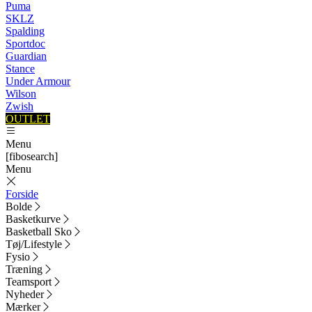
Puma
SKLZ
Spalding
Sportdoc
Guardian
Stance
Under Armour
Wilson
Zwish
OUTLET
Menu
[fibosearch]
Menu
Forside
Bolde
Basketkurve
Basketball Sko
Tøj/Lifestyle
Fysio
Træning
Teamsport
Nyheder
Mærker