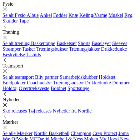
Fysio
Se alt Fysio
Albue
Ankel
Fødder
Knæ
Køling/Varme
Muskel
Ryg
Skulder
Tape
Træning
Se alt træning
Baskettoppe
Basketsæt
Shorts
Baselayer
Sleeves
Strømper
Tasker
Træningsbukser
Træningsjakker
Drikkedunke
Beskyttelse
T-shirts
Teamsport
Se alt teamsport
Bliv partner
Samarbejdsklubber
Holdsæt
Boldpakker
Coachudstyr
Træningsudstyr
Drikkedunke
Dommer
Holdtøj
Overtræksveste
Boldnet
Sportspleje
Nyheder
Sko releases
Tøj releases
Nyheder fra Nordic
Mærker
Se alle Mærker
Nordic Basketball
Champion
Crep Protect
Joma
WayOfWade
MCDavid
Mitchell & Ness
Molten
My Hood
New